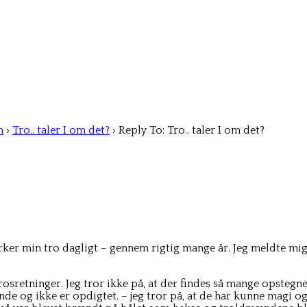
m
›
Tro.. taler I om det?
›
Reply To: Tro.. taler I om det?
rker min tro dagligt – gennem rigtig mange år. Jeg meldte mig 
 trosretninger. Jeg tror ikke på, at der findes så mange opstegn
 og ikke er opdigtet. – jeg tror på, at de har kunne magi og d