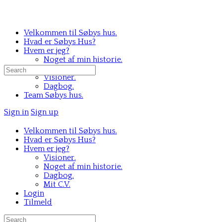
Velkommen til Søbys hus.
Hvad er Søbys Hus?
Hvem er jeg?
Noget af min historie.
Mit C.V.
Search
Visioner.
for:
Dagbog.
Team Søbys hus.
Sign in
Sign up
Velkommen til Søbys hus.
Hvad er Søbys Hus?
Hvem er jeg?
Visioner.
Noget af min historie.
Dagbog.
Mit C.V.
Login
Tilmeld
Search