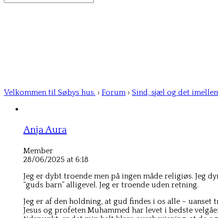
for:
Velkommen til Søbys hus.
›
Forum
›
Sind, sjæl og det imelle
Anja Aura
Member
28/06/2025 at 6:18
Jeg er dybt troende men på ingen måde religiøs. Jeg dy
“guds barn” alligevel. Jeg er troende uden retning.
Jeg er af den holdning, at gud findes i os alle – uanset
Jesus og profeten Muhammed har levet i bedste velgående