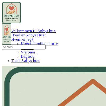
Velkommen til Søbys hus.
Hvad er Søbys Hus?
Hvem er jeg?
Noget af min historie.
Search
Mit C.V.
for:
Visioner.
Dagbog.
Team Søbys hus.
Sign in
Sign up