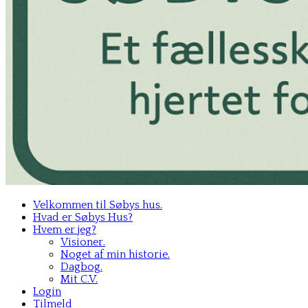
Velkommen til Søbys hus.
Hvad er Søbys Hus?
Hvem er jeg?
Visioner.
Noget af min historie.
Dagbog.
Mit C.V.
Login
Tilmeld