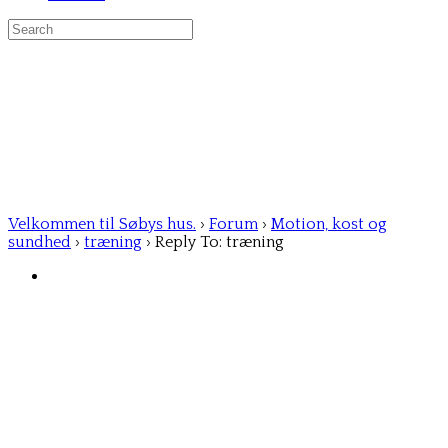
Search
for:
Velkommen til Søbys hus.
›
Forum
›
Motion, kost og
sundhed
›
træning
›
Reply To: træning
Susse Bodekær-Meiner
Member
15/05/2025 at 20:10
❤