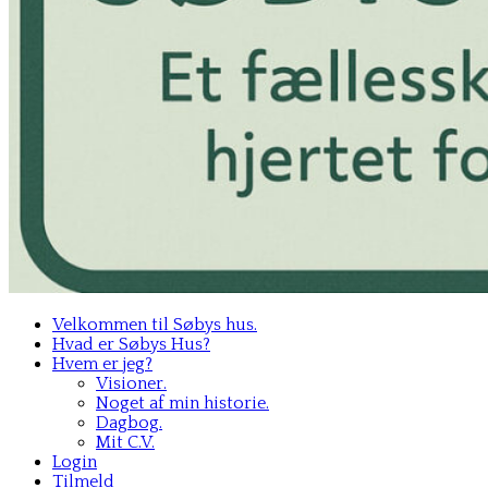
Velkommen til Søbys hus.
Hvad er Søbys Hus?
Hvem er jeg?
Visioner.
Noget af min historie.
Dagbog.
Mit C.V.
Login
Tilmeld