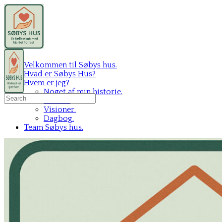
Velkommen til Søbys hus.
Hvad er Søbys Hus?
Hvem er jeg?
Noget af min historie.
Search
Mit C.V.
for:
Visioner.
Dagbog.
Team Søbys hus.
Sign in
Sign up