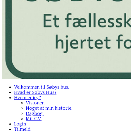
Velkommen til Søbys hus.
Hvad er Søbys Hus?
Hvem er jeg?
Visioner.
Noget af min historie.
Dagbog.
Mit C.V.
Login
Tilmeld