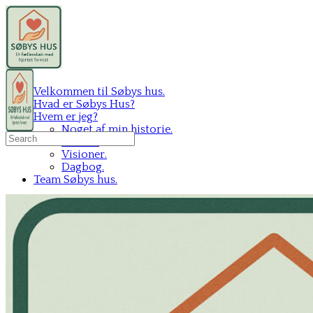
Velkommen til Søbys hus.
Hvad er Søbys Hus?
Hvem er jeg?
Noget af min historie.
Search
Mit C.V.
for:
Visioner.
Dagbog.
Team Søbys hus.
Sign in
Sign up