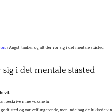
ion.
›
Angst, tanker og alt der rør sig i det mentale ståsted
r sig i det mentale ståsted
u vil.
kan beskrive mine voksne år.
 et godt sted og var velfungerende, men inde bag de lukkede v