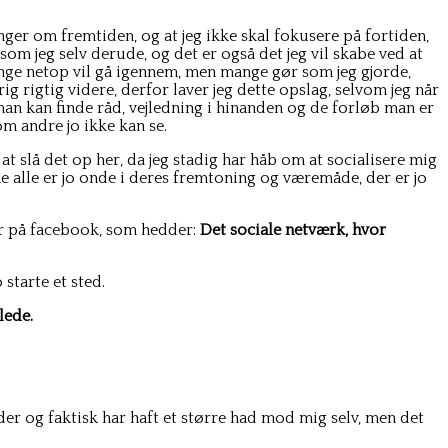
nger om fremtiden, og at jeg ikke skal fokusere på fortiden,
om jeg selv derude, og det er også det jeg vil skabe ved at
mange netop vil gå igennem, men mange gør som jeg gjorde,
 rigtig videre, derfor laver jeg dette opslag, selvom jeg når
man kan finde råd, vejledning i hinanden og de forløb man er
m andre jo ikke kan se.
at slå det op her, da jeg stadig har håb om at socialisere mig
e alle er jo onde i deres fremtoning og væremåde, der er jo
her på facebook, som hedder:
Det sociale netværk, hvor
starte et sted.
lede.
der og faktisk har haft et større had mod mig selv, men det