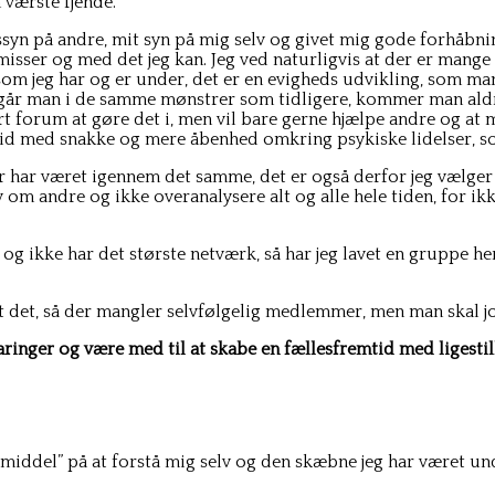
 værste fjende.
ssyn på andre, mit syn på mig selv og givet mig gode forhåbni
ser og med det jeg kan. Jeg ved naturligvis at der er mange s
et som jeg har og er under, det er en evigheds udvikling, som 
 går man i de samme mønstrer som tidligere, kommer man aldrig
rt forum at gøre det i, men vil bare gerne hjælpe andre og at 
tid med snakke og mere åbenhed omkring psykiske lidelser, so
er har været igennem det samme, det er også derfor jeg vælger 
om andre og ikke overanalysere alt og alle hele tiden, for ikk
og ikke har det største netværk, så har jeg lavet en gruppe 
et det, så der mangler selvfølgelig medlemmer, men man skal jo 
aringer og være med til at skabe en fællesfremtid med ligestil
t ”middel” på at forstå mig selv og den skæbne jeg har været un