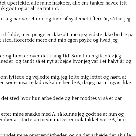
t uperfekte, alle mine fiaskoer, alle ens tanker havde frit
k godt og at alt så fint ud.
. Jeg har været ude og inde af systemet i flere år, så har jeg
 til fulde, men penge er ikke alt, men jeg vidste ikke bedre på
t sted, florerede mere end min egen psyke og hvad jeg
er og tænker over det i lang tid. Som tiden gik, blev jeg
der, og fandt så et nyt arbejde hvor jeg var i et halvt år og
m lyttede og vejledte mig, jeg følte mig lettet og hørt, at
n søde ansatte lad os kalde hende A, da jeg naturligvis ikke
 det sted hvor hun arbejdede og her mødtes vi så et par
n efter mine snakke med A, så kunne jeg godt se at hun og
tember at starte på medicin. Det er nok takket være A, hun
 grundet mine omstændigheder, og da det arbejde der skulle