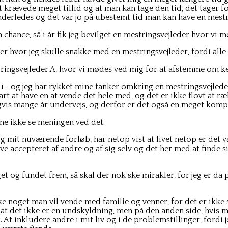
krævede meget tillid og at man kan tage den tid, det tager f
nderledes og det var jo på ubestemt tid man kan have en mestr
en chance, så i år fik jeg bevilget en mestringsvejleder hvor v
 der hvor jeg skulle snakke med en mestringsvejleder, fordi all
ingsvejleder A, hvor vi mødes ved mig for at afstemme om ke
år, +- og jeg har rykket mine tanker omkring en mestringsvejled
rart at have en at vende det hele med, og det er ikke flovt at 
ligvis mange år undervejs, og derfor er det også en meget komp
unne ikke se meningen ved det.
og mit nuværende forløb, har netop vist at livet netop er det 
e accepteret af andre og af sig selv og det her med at finde s
et og fundet frem, så skal der nok ske mirakler, for jeg er da 
ke noget man vil vende med familie og venner, for det er ikke s
 at det ikke er en undskyldning, men på den anden side, hvis ma
. At inkludere andre i mit liv og i de problemstillinger, fordi