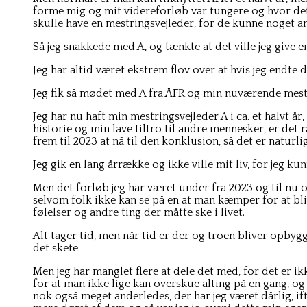
forme mig og mit videreforløb var tungere og hvor det 
skulle have en mestringsvejleder, for de kunne noget a
Så jeg snakkede med A, og tænkte at det ville jeg give 
Jeg har altid været ekstrem flov over at hvis jeg endte
Jeg fik så mødet med A fra ÅFR og min nuværende mestr
Jeg har nu haft min mestringsvejleder A i ca. et halvt 
historie og min lave tiltro til andre mennesker, er det 
frem til 2023 at nå til den konklusion, så det er natur
Jeg gik en lang årrække og ikke ville mit liv, for jeg k
Men det forløb jeg har været under fra 2023 og til nu 
selvom folk ikke kan se på en at man kæmper for at bliv
følelser og andre ting der måtte ske i livet.
Alt tager tid, men når tid er der og troen bliver opbygg
det skete.
Men jeg har manglet flere at dele det med, for det er ik
for at man ikke lige kan overskue alting på en gang, og
nok også meget anderledes, der har jeg været dårlig, ift