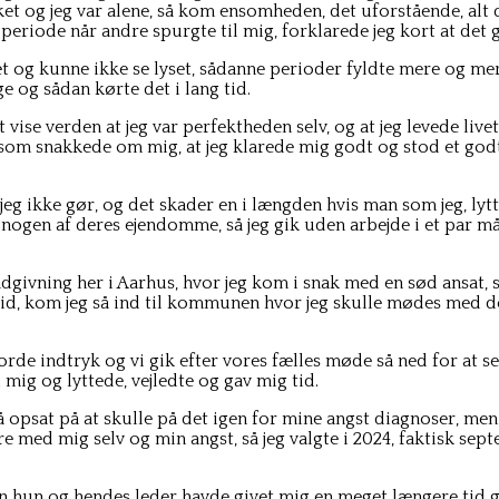
t og jeg var alene, så kom ensomheden, det uforstående, alt de
periode når andre spurgte til mig, forklarede jeg kort at det gi
ket og kunne ikke se lyset, sådanne perioder fyldte mere og mere
e og sådan kørte det i lang tid.
vise verden at jeg var perfektheden selv, og at jeg levede livet
 som snakkede om mig, at jeg klarede mig godt og stod et god
 jeg ikke gør, og det skader en i længden hvis man som jeg, lytt
nogen af deres ejendomme, så jeg gik uden arbejde i et par måne
givning her i Aarhus, hvor jeg kom i snak med en sød ansat, so
tid, kom jeg så ind til kommunen hvor jeg skulle mødes med de
rde indtryk og vi gik efter vores fælles møde så ned for at se
ig og lyttede, vejledte og gav mig tid.
å opsat på at skulle på det igen for mine angst diagnoser, me
e med mig selv og min angst, så jeg valgte i 2024, faktisk sep
men hun og hendes leder havde givet mig en meget længere tid