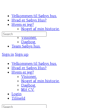
Velkommen til Søbys hus.
Hvad er Søbys Hus?
Hvem er jeg?
Noget af min historie.
Mit C.V.
Search
Visioner.
for:
Dagbog.
Team Søbys hus.
Sign in
Sign up
Velkommen til Søbys hus.
Hvad er Søbys Hus?
Hvem er jeg?
Visioner.
Noget af min historie.
Dagbog.
Mit C.V.
Login
Tilmeld
Search