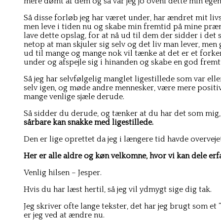
mere dømt af dem og så var jeg jo oveni dette min egen
Så disse forløb jeg har været under, har ændret mit liv
men leve i tiden nu og skabe min fremtid på mine præmis
lave dette opslag, for at nå ud til dem der sidder i d
netop at man skjuler sig selv og det liv man lever, men
ud til mange og mange nok vil tænke at det er et forke
under og afspejle sig i hinanden og skabe en god frem
Så jeg har selvfølgelig manglet ligestillede som var ell
selv igen, og møde andre mennesker, være mere positiv 
mange venlige sjæle derude.
Så sidder du derude, og tænker at du har det som mig, 
sårbare kan snakke med ligestillede.
Den er lige oprettet da jeg i længere tid havde overvej
Her er alle aldre og køn velkomne, hvor vi kan dele erf
Venlig hilsen – Jesper.
Hvis du har læst hertil, så jeg vil ydmygt sige dig tak.
Jeg skriver ofte lange tekster, det har jeg brugt som e
er jeg ved at ændre nu.