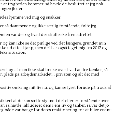
or at trygheden kommer, så havde de besluttet at jeg nok
ingsvejleder.
i mødes hjemme ved mig og snakker.
e er så dømmende og ikke særlig forstående, følte jeg.
mien var der og hvad der skulle ske fremadrettet.
er og kan ikke se det pinlige ved det længere, grundet min
række ud efter hjælp, men det har også taget mig fra 2017 og
leks situation.
værd, og at man ikke skal tænke over hvad andre tænker, så
in plads på arbejdsmarkedet, i privaten og alt det med
positiv omkring mit liv nu, og kan se lyset forude på trods af
ikkert at de kan sætte sig ind i det eller er forstående over
n så havde inkluderet dem i ens liv og tanker, så var det jo
 jeg både var bange for deres reaktioner og for at blive endnu