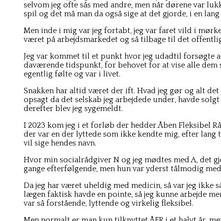
selvom jeg ofte sås med andre, men når dørene var lukke
spil og det må man da også sige at det gjorde, i en lang 
Men inde i mig var jeg fortabt, jeg var faret vild i mør
været på arbejdsmarkedet og så tilbage til det offentlig
Jeg var kommet til et punkt hvor jeg udadtil forsøgte at 
daværende tidspunkt, for behovet for at vise alle dem
egentlig følte og var i livet.
Snakken har altid været der ift. Hvad jeg gør og alt det
opsagt da det selskab jeg arbejdede under, havde solgt 
derefter blev jeg sygemeldt.
I 2023 kom jeg i et forløb der hedder Åben Fleksibel Råd
der var en der lyttede som ikke kendte mig, efter lang 
vil sige hendes navn.
Hvor min socialrådgiver N og jeg mødtes med A, det gjo
gange efterfølgende, men hun var yderst tålmodig med m
Da jeg har været uheldig med medicin, så var jeg ikke s
lægen faktisk havde en pointe, så jeg kunne arbejde mer
var så forstående, lyttende og virkelig fleksibel.
Men normalt er man kun tilknyttet ÅFR i et halvt år, 