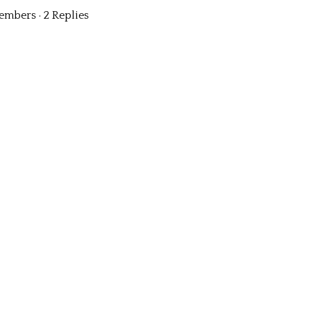
embers
·
2 Replies