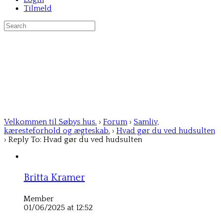
Tilmeld
Search
for:
Velkommen til Søbys hus.
›
Forum
›
Samliv,
kæresteforhold og ægteskab.
›
Hvad gør du ved hudsulten
›
Reply To: Hvad gør du ved hudsulten
Britta Kramer
Member
01/06/2025 at 12:52