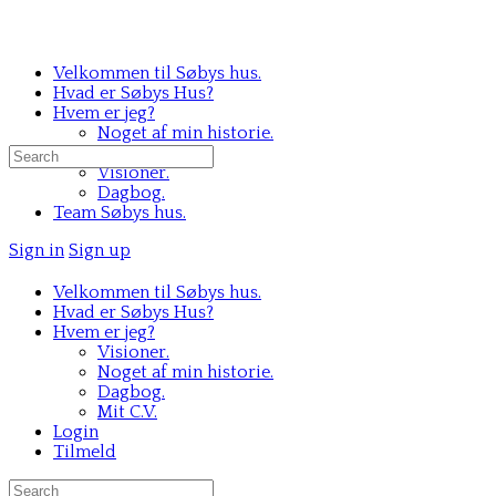
Velkommen til Søbys hus.
Hvad er Søbys Hus?
Hvem er jeg?
Noget af min historie.
Mit C.V.
Search
Visioner.
for:
Dagbog.
Team Søbys hus.
Sign in
Sign up
Velkommen til Søbys hus.
Hvad er Søbys Hus?
Hvem er jeg?
Visioner.
Noget af min historie.
Dagbog.
Mit C.V.
Login
Tilmeld
Search