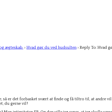
 og ægteskab.
›
Hvad gør du ved hudsulten
›
Reply To: Hvad g
så er det forbasket svært at finde og få tiltro til, at andre vil 
et, du gerne vil?