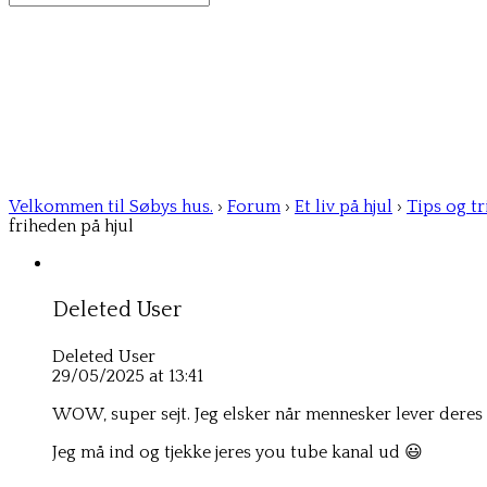
for:
Velkommen til Søbys hus.
›
Forum
›
Et liv på hjul
›
Tips og tr
friheden på hjul
Deleted User
Deleted User
29/05/2025 at 13:41
WOW, super sejt. Jeg elsker når mennesker lever deres
Jeg må ind og tjekke jeres you tube kanal ud 😃