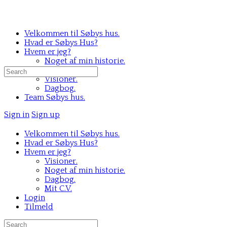
Velkommen til Søbys hus.
Hvad er Søbys Hus?
Hvem er jeg?
Noget af min historie.
Mit C.V.
Search
Visioner.
for:
Dagbog.
Team Søbys hus.
Sign in
Sign up
Velkommen til Søbys hus.
Hvad er Søbys Hus?
Hvem er jeg?
Visioner.
Noget af min historie.
Dagbog.
Mit C.V.
Login
Tilmeld
Search