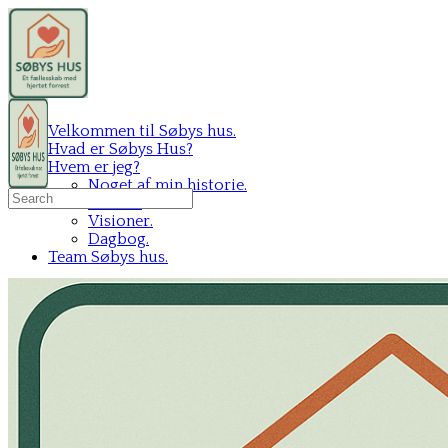
Velkommen til Søbys hus.
Hvad er Søbys Hus?
Hvem er jeg?
Noget af min historie.
Search
Mit C.V.
for:
Visioner.
Dagbog.
Team Søbys hus.
Sign in
Sign up