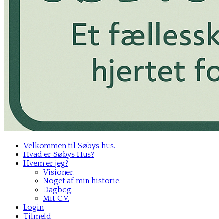
Velkommen til Søbys hus.
Hvad er Søbys Hus?
Hvem er jeg?
Visioner.
Noget af min historie.
Dagbog.
Mit C.V.
Login
Tilmeld