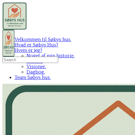
Velkommen til Søbys hus.
Hvad er Søbys Hus?
Hvem er jeg?
Noget af min historie.
Search
Mit C.V.
for:
Visioner.
Dagbog.
Team Søbys hus.
Sign in
Sign up