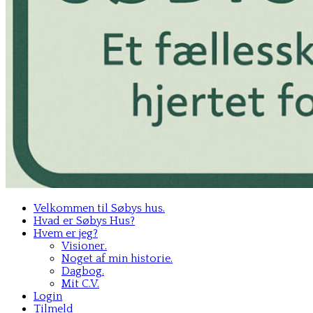
Velkommen til Søbys hus.
Hvad er Søbys Hus?
Hvem er jeg?
Visioner.
Noget af min historie.
Dagbog.
Mit C.V.
Login
Tilmeld