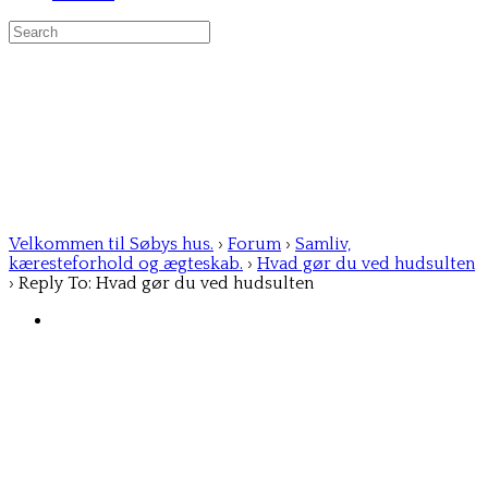
Search
for:
Velkommen til Søbys hus.
›
Forum
›
Samliv,
kæresteforhold og ægteskab.
›
Hvad gør du ved hudsulten
›
Reply To: Hvad gør du ved hudsulten
Susse Bodekær-Meiner
Member
18/05/2025 at 17:04
❤jeg er så enig med dig😘