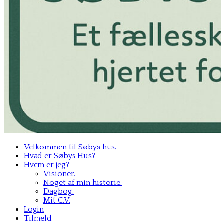
Velkommen til Søbys hus.
Hvad er Søbys Hus?
Hvem er jeg?
Visioner.
Noget af min historie.
Dagbog.
Mit C.V.
Login
Tilmeld