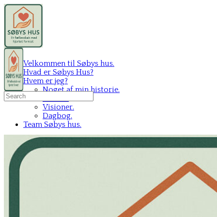
Velkommen til Søbys hus.
Hvad er Søbys Hus?
Hvem er jeg?
Noget af min historie.
Search
Mit C.V.
for:
Visioner.
Dagbog.
Team Søbys hus.
Sign in
Sign up