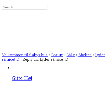
Search
for:
Velkommen til Søbys hus.
›
Forum
›
Bål og Shelter.
›
Lyder
så nice! :D
›
Reply To: Lyder så nice! :D
Gitte Høj
Member
25/04/2025 at 18:24
Virkelig god ide. Noget af det hyggeligste, det med
bål, ud og nyde naturen. ☀️😃