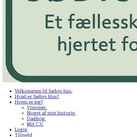
Velkommen til Søbys hus.
Hvad er Søbys Hus?
Hvem er jeg?
Visioner.
Noget af min historie.
Dagbog.
Mit C.V.
Login
Tilmeld