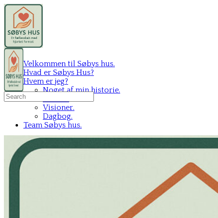
Velkommen til Søbys hus.
Hvad er Søbys Hus?
Hvem er jeg?
Noget af min historie.
Search
Mit C.V.
for:
Visioner.
Dagbog.
Team Søbys hus.
Sign in
Sign up