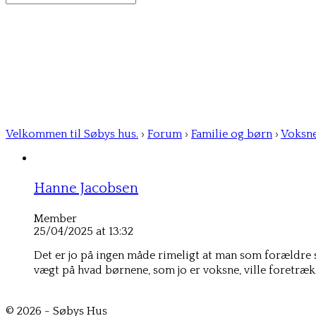
for:
Velkommen til Søbys hus.
›
Forum
›
Familie og børn
›
Voksn
Hanne Jacobsen
Member
25/04/2025 at 13:32
Det er jo på ingen måde rimeligt at man som forældre s
vægt på hvad børnene, som jo er voksne, ville foretrækk
© 2026 - Søbys Hus