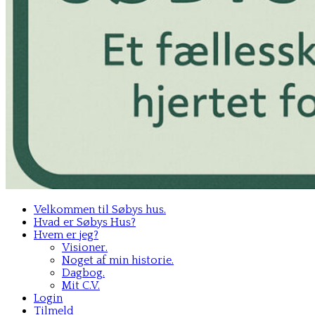
Velkommen til Søbys hus.
Hvad er Søbys Hus?
Hvem er jeg?
Visioner.
Noget af min historie.
Dagbog.
Mit C.V.
Login
Tilmeld