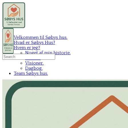
Velkommen til Søbys hus.
Hvad er Søbys Hus?
Hvem er jeg?
Noget af min historie.
Search
Mit C.V.
for:
Visioner.
Dagbog.
Team Søbys hus.
Sign in
Sign up