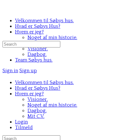
Velkommen til Søbys hus.
Hvad er Søbys Hus?
Hvem er jeg?
Noget af min historie.
Mit C.V.
Search
Visioner.
for:
Dagbog.
Team Søbys hus.
Sign in
Sign up
Velkommen til Søbys hus.
Hvad er Søbys Hus?
Hvem er jeg?
Visioner.
Noget af min historie.
Dagbog.
Mit C.V.
Login
Tilmeld
Search