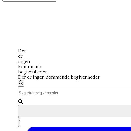
for:
Der
er
ingen
kommende
begivenheder.
Der er ingen kommende begivenheder.
Begivenheder
Søg
Skriv
Søgning
efter
nøgleord.
begivenheder
og
Søg
efter
visninger
Begivenheder
Navigation
på
Begivenhed
nøgleord.
Liste
Visninger