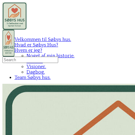
Velkommen til Søbys hus.
Hvad er Søbys Hus?
Hvem er jeg?
Noget af min historie.
Search
Mit C.V.
for:
Visioner.
Dagbog.
Team Søbys hus.
Sign in
Sign up