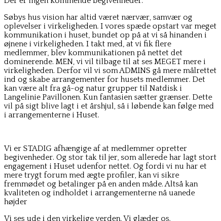
Der er ingen kommende begivenheder.
Søbys hus vision har altid været nærvær, samvær og
oplevelser i virkeligheden. I vores spæde opstart var meget
kommunikation i huset, bundet op på at vi så hinanden i
øjnene i virkeligheden. I takt med, at vi fik flere
medlemmer, blev kommunikationen på nettet det
dominerende. MEN, vi vil tilbage til at ses MEGET mere i
virkeligheden. Derfor vil vi som ADMINS gå mere målrettet
ind og skabe arrangementer for husets medlemmer. Det
kan være alt fra gå-og natur grupper til Natdisk i
Langelinie Pavillonen. Kun fantasien sætter grænser. Dette
vil på sigt blive lagt i et årshjul, så i løbende kan følge med
i arrangementerne i Huset.
Vi er STADIG afhængige af at medlemmer opretter
begivenheder. Og stor tak til jer, som allerede har lagt stort
engagement i Huset udenfor nettet. Og fordi vi nu har et
mere trygt forum med ægte profiler, kan vi sikre
fremmødet og betalinger på en anden måde. Altså kan
kvaliteten og indholdet i arrangementerne nå uanede
højder
Vi ses ude i den virkelige verden. Vi glæder os.