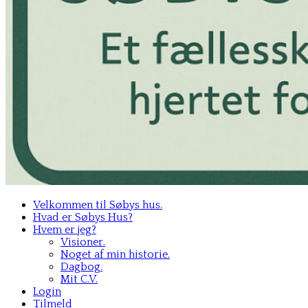
Velkommen til Søbys hus.
Hvad er Søbys Hus?
Hvem er jeg?
Visioner.
Noget af min historie.
Dagbog.
Mit C.V.
Login
Tilmeld