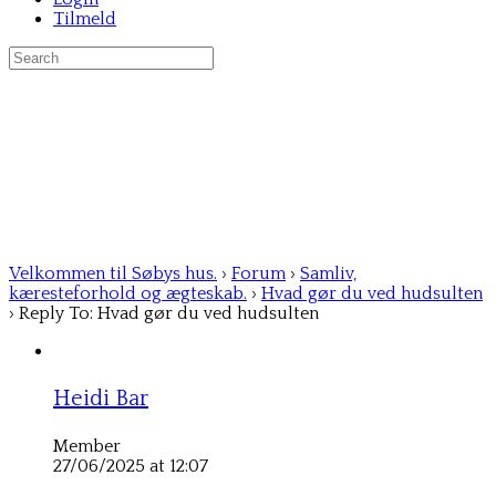
Tilmeld
Search
for:
Velkommen til Søbys hus.
›
Forum
›
Samliv,
kæresteforhold og ægteskab.
›
Hvad gør du ved hudsulten
›
Reply To: Hvad gør du ved hudsulten
Heidi Bar
Member
27/06/2025 at 12:07