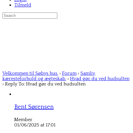
Tilmeld
Search
for:
Velkommen til Søbys hus.
›
Forum
›
Samliv,
kæresteforhold og ægteskab.
›
Hvad gør du ved hudsulten
›
Reply To: Hvad gør du ved hudsulten
Bent Sørensen
Member
01/06/2025 at 17:01