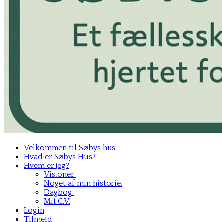
Velkommen til Søbys hus.
Hvad er Søbys Hus?
Hvem er jeg?
Visioner.
Noget af min historie.
Dagbog.
Mit C.V.
Login
Tilmeld