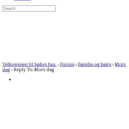
Search
for:
Velkommen til Søbys hus.
›
Forum
›
Familie og børn
›
Mors
dag
›
Reply To: Mors dag
Susse Bodekær-Meiner
Member
11/05/2025 at 17:22
❤