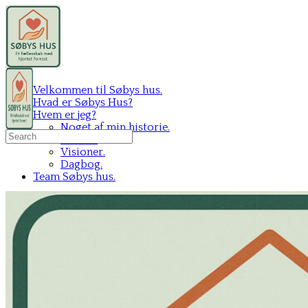
Velkommen til Søbys hus.
Hvad er Søbys Hus?
Hvem er jeg?
Noget af min historie.
Search
Mit C.V.
for:
Visioner.
Dagbog.
Team Søbys hus.
Sign in
Sign up