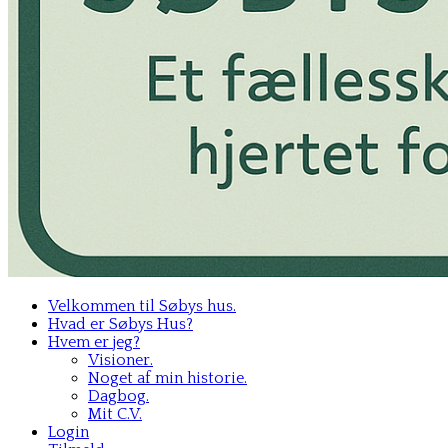
Velkommen til Søbys hus.
Hvad er Søbys Hus?
Hvem er jeg?
Visioner.
Noget af min historie.
Dagbog.
Mit C.V.
Login