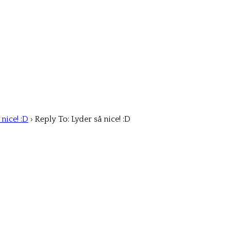
 nice! :D
›
Reply To: Lyder så nice! :D