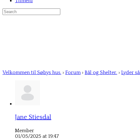
Tilmeld
Search
for:
Velkommen til Søbys hus.
›
Forum
›
Bål og Shelter.
›
Lyder så
Jane Stiesdal
Member
01/05/2025 at 19:47