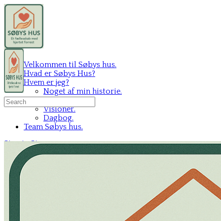
Velkommen til Søbys hus.
Hvad er Søbys Hus?
Hvem er jeg?
Noget af min historie.
Mit C.V.
Search
Visioner.
for:
Dagbog.
Team Søbys hus.
Sign in
Sign up